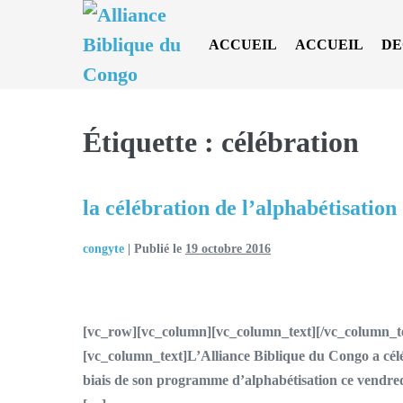
Sauter
au
ACCUEIL
ACCUEIL
DE
contenu
Étiquette :
célébration
la célébration de l’alphabétisation
congyte
|
Publié le
19 octobre 2016
la
célébration
[vc_row][vc_column][vc_column_text][/vc_column_t
de
[vc_column_text]L’Alliance Biblique du Congo a céléb
l’alphabétisation
biais de son programme d’alphabétisation ce vendre