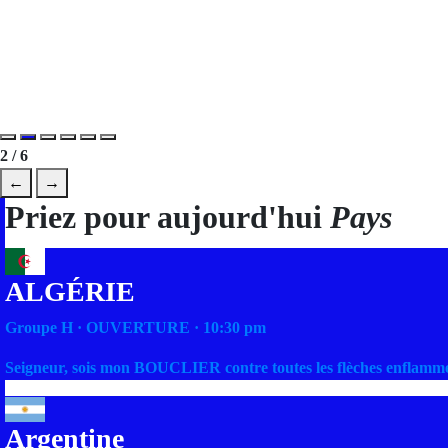
2 / 6
←
→
Priez pour aujourd'hui
Pays
ALGÉRIE
Groupe H · OUVERTURE · 10:30 pm
Seigneur, sois mon BOUCLIER contre toutes les flèches enflammé
Argentine