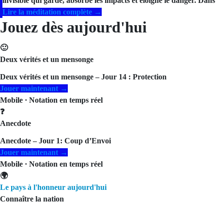
invisible qui garde, absorbe les impacts et éloigne le danger. Dans l
Lire la méditation complète →
Jouez dès aujourd'hui
🙂
Deux vérités et un mensonge
Deux vérités et un mensonge – Jour 14 : Protection
Jouer maintenant →
Mobile · Notation en temps réel
❓
Anecdote
Anecdote – Jour 1: Coup d’Envoi
Jouer maintenant →
Mobile · Notation en temps réel
🌍
Le pays à l'honneur aujourd'hui
Connaître la nation