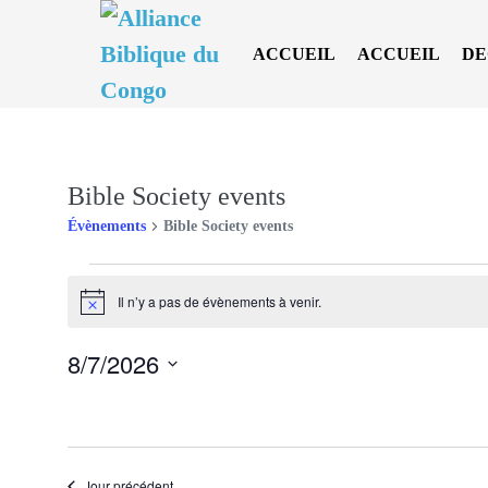
Sauter
au
ACCUEIL
ACCUEIL
DE
contenu
Bible Society events
Évènements
Bible Society events
Évènements
Il n’y a pas de évènements à venir.
N
en
o
t
7
8/7/2026
i
c
août
S
e
2026
é
l
e
Jour précédent